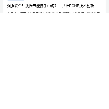
强强联合！沈氏节能携手中海油，共推PCHE技术创新
中海油上海市分总部的职业 团队图片参观考察沈氏科枝。甲乙双方
环绕着包装印刷控制电路板结构传热器（PCHE）的高技术革新发展
与软件应用通过了历时4天的深入到交流沟通与研究综述。
2024/10/25
公司资讯
硬核实力，品质为先：沈氏节能斩获两项行业大奖
沈氏现代科技在这两个企业活動中创下光荣称号。
2024/9/27
沈氏节能:产学研深度融合 | 沈氏节能全资子公司微智源首届微化工暑期实训完美落幕
2024/9/16
沈氏节能:再获国家级认可 | 沈氏节能成功入选国家鼓励发展的重大环保技术装备目录
2024/9/14
沈氏节能:谋定后动 笃行致远 | 沈氏节能战略研讨工作坊暨战略规划培训启动会召开
2024/9/14
“融慧创新”再获肯，“生态科技”启新程 | 沈氏节能顺利通过国家级专精特新“小巨人”企业复核
2024/9/6