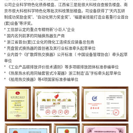
公司企业科学特色化债券楼盘、江西省三是批很大科枝自查报告楼盘、南
京市很大科枝科学特色化等批次科枝策划楼盘。司设备获得了“天内瓦研
制成功奖励金奖”、“自动化努力奖金奖”、“福建省技能打造业着重行业首台
(套)设备”等评奖。
* 工信部认定的重点专精特新“小巨人”企业
* 国内名列前茅的同轴换热器生产商
* 浙江省首台(套)工业化的微化工连续反应装备总包商
* 壳盘管式换热器的首创者及其行业标准牵头起草单位
* 业内首个《扩散焊热交换器》公开标准（ 中国设备管理协会）牵头起草
单位
* 《工业产品碳排放评价技术通则》等多项碳排放团体标准参编单位
* 《热泵热水机用同轴套管式冷凝器》浙江制造“品”字标牵头起草单位
* 《船用热交换器》等4项国家标准参编单位