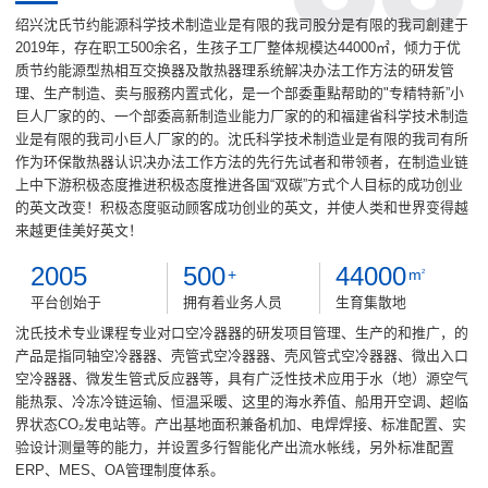
绍兴沈氏节约能源科学技术制造业是有限的我司股分是有限的我司創建于
2019年，存在职工500余名，生孩子工厂整体规模达44000㎡，倾力于优
质节约能源型热相互交换器及散热器理系统解决办法工作方法的研发管
理、生产制造、卖与服務内置式化，是一个部委重點帮助的"专精特新”小
巨人厂家的的、一个部委高新制造业能力厂家的的和福建省科学技术制造
业是有限的我司小巨人厂家的的。沈氏科学技术制造业是有限的我司有所
作为环保散热器认识决办法工作方法的先行先试者和带领者，在制造业链
上中下游积极态度推进积极态度推进各国“双碳”方式个人目标的成功创业
的英文改变！积极态度驱动顾客成功创业的英文，并使人类和世界变得越
来越更佳美好英文！
2005
500
44000
+
m
2
平台创始于
拥有着业务人员
生育集散地
沈氏技术专业课程专业对口空冷器器的研发项目管理、生产的和推广，的
产品是指同轴空冷器器、壳管式空冷器器、壳风管式空冷器器、微出入口
空冷器器、微发生管式反应器等，具有广泛性技术应用于水（地）源空气
能热泵、冷冻冷链运输、恒温采暖、这里的海水养值、船用开空调、超临
界状态CO₂发电站等。产出基地面积兼备机加、电焊焊接、标准配置、实
验设计测量等的能力，并设置多行智能化产出流水帐线，另外标准配置
ERP、MES、OA管理制度体系。