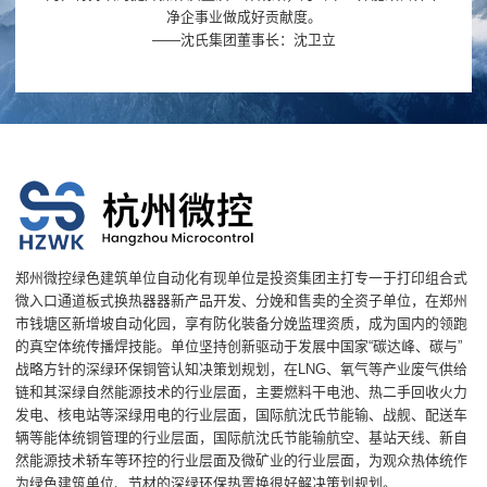
净企事业做成好贡献度。
——沈氏集团董事长：沈卫立
郑州微控绿色建筑单位自动化有现单位是投资集团主打专一于打印组合式
微入口通道板式换热器器新产品开发、分娩和售卖的全资子单位，在郑州
市钱塘区新增坡自动化园，享有防化裝备分娩监理资质，成为国内的领跑
的真空体统传播焊技能。单位坚持创新驱动于发展中国家“碳达峰、碳与”
战略方针的深绿环保铜管认知决策划规划，在LNG、氧气等产业废气供给
链和其深绿自然能源技术的行业层面，主要燃料干电池、热二手回收火力
发电、核电站等深绿用电的行业层面，国际航沈氏节能输、战舰、配送车
辆等能体统铜管理的行业层面，国际航沈氏节能输航空、基站天线、新自
然能源技术轿车等环控的行业层面及微矿业的行业层面，为观众热体统作
为绿色建筑单位、节材的深绿环保热置换很好解决策划规划。