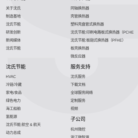
关于沈氏
同轴换热器
制造基地
壳管换热器
沈氏节能
塑料壳盘管式换热器
研发创新
沈氏节能:印刷电路板式换热器（PCHE）
新闻媒体
沈氏节能:板翅式换热器（PFHE）
沈氏节能
板壳换热器
微反应器
沈氏节能
服务支持
HVAC
沈氏服务
冷链/冷藏
下载文档
家电/食品
全球服务网络
绿色电力
定制服务
海工船舶
视频
氢能源
子公司
沈氏节能:航空 & 航天
杭州微控
动力总成
浙江微智源