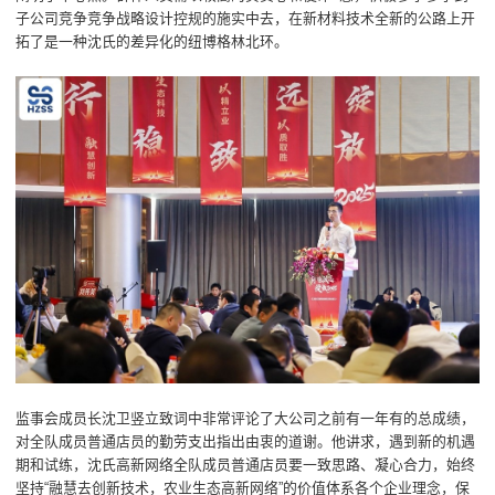
子公司竞争竞争战略设计控规的施实中去，在新材料技术全新的公路上开
拓了是一种沈氏的差异化的纽博格林北环。
监事会成员长沈卫竖立致词中非常评论了大公司之前有一年有的总成绩，
对全队成员普通店员的勤劳支出指出由衷的道谢。他讲求，遇到新的机遇
期和试练，沈氏高新网络全队成员普通店员要一致思路、凝心合力，始终
坚持“融慧去创新技术，农业生态高新网络”的价值体系各个企业理念，保