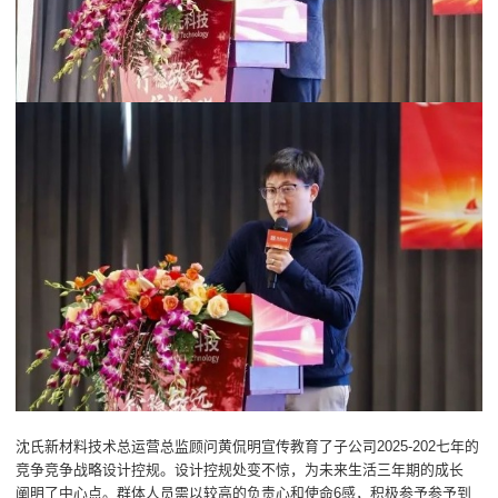
沈氏新材料技术总运营总监顾问黄侃明宣传教育了子公司2025-202七年的
竞争竞争战略设计控规。设计控规处变不惊，为未来生活三年期的成长
阐明了中心点。群体人员需以较高的负责心和使命6感，积极参予参予到