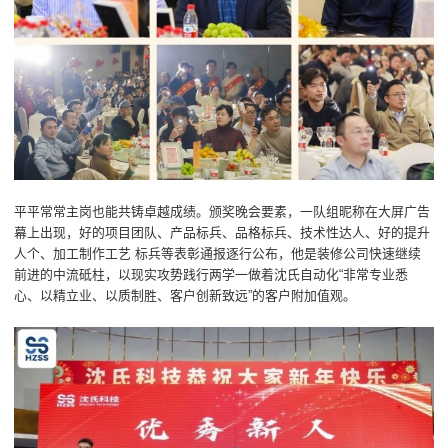
平平常常主岗也能共铸卓越成绩。颁奖晚会要素，一队组昵称在大屏广告
幕上出现，好的项目团队、产品标兵、品格标兵、技术性达人、好的提升
人个、加工制作工艺 标兵等表彰通报逐行公布，他是装修公司快速继续
前进的中流砥柱，以现实攻势践行两学一做着沈氏自动化“非常专业悉
心、以精立业、以质制胜、客户创新致远”的客户附加值观。