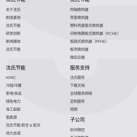
关于沈氏
同轴换热器
制造基地
壳管换热器
沈氏节能
塑料壳盘管式换热器
研发创新
印刷电路板式换热器（PCHE）
新闻媒体
板翅式换热器（PFHE）
沈氏节能
板壳换热器
微反应器
沈氏节能
服务支持
HVAC
沈氏服务
冷链/冷藏
下载文档
家电/食品
全球服务网络
绿色电力
定制服务
海工船舶
视频
氢能源
子公司
沈氏节能:航空 & 航天
杭州微控
动力总成