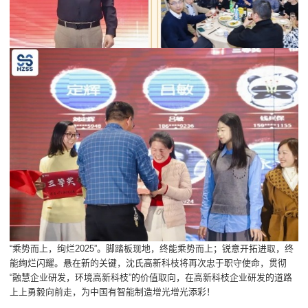
“乘势而上，绚烂2025”。脚踏板现地，终能乘势而上；锐意开拓进取，终
能绚烂闪耀。悬在新的关键，沈氏高新科枝将再次忠于职守使命，贯彻
“融慧企业研发，环境高新科枝”的价值取向，在高新科枝企业研发的道路
上上勇毅向前走，为中国有智能制造增光增光添彩！